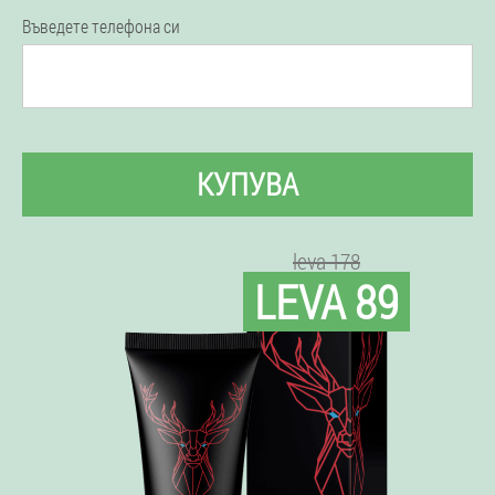
Въведете телефона си
КУПУВА
leva 178
LEVA 89