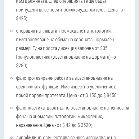
към дължината. След операцията те ще бъдат
принудени да се носят
носилка
и
удължител
. . . Цена - от
$425;
операция на главата
- премахване на патологии,
възстановяване на обема на короната, нормален
размер. Една проста дисекция започва от $35.
Гранулопластика (възстановяване на формата) - от
$280;
фалопротезиране
- работи за възстановяване на
еректилната функция. Има известно увеличение в
покой поради протезата. Цена - от $ 155 до $ 8450;
фалопластика
- дава пълно възстановяване на пениса на
фона на аномалии, патологии, микропенис,
наранявания. Цена - от $ 42 до $ 3520;
липофилинг
- осъществява се чрез изпомпване на