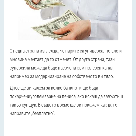
От една страна изглежда, че парите са универсално зло и
мнозина мечтаят да го отменят. От друга страна, тази
суперсила може да бъде насочена към полезен канал,
например за модернизиране на собственото ви тяло.
Днес ще ви кажем за колко банкноти ще бъдат
похарчени
уголемяване на пениса
, ако искаш да завъртиш
такъв кунщук. В същото време ще ви покажем как да го
направите „безплатно".