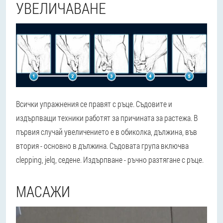
УВЕЛИЧАВАНЕ
Всички упражнения се правят с ръце. Съдовите и
издърпващи техники работят за причината за растежа. В
първия случай увеличението е в обиколка, дължина, във
втория - основно в дължина. Съдовата група включва
clepping, jelq, седене. Издърпване - ръчно разтягане с ръце.
МАСАЖИ