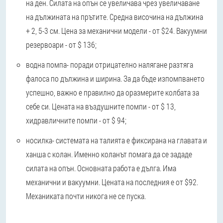
на ден. Силата на опън се увеличава чрез увеличаване
на дължината на прътите. Средна височина на дължина
+ 2, 5-3 см. Цена за механични модели - от $24. Вакуумни
резервоари - от $ 136;
водна помпа
- поради отрицателно налягане разтяга
фалоса по дължина и ширина. За да бъде изпомпването
успешно, важно е правилно да оразмерите колбата за
себе си. Цената на въздушните помпи - от $ 13,
хидравличните помпи - от $ 94;
носилка
- системата на талията е фиксирана на главата и
ханша с колан. Именно коланът помага да се зададе
силата на опън. Основната работа е дълга. Има
механични и вакуумни. Цената на последния е от $92.
Механиката почти никога не се пуска.