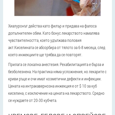
Хиалуронът действа като филър и придава на фалоса
допълнителен обем. Като бонус лекарството намалява
чувствителността, което удължава половия
акт.
Киселината се абсорбира от тялото за 6-8 месеца, след
което инжекциите ще трябва да се повторят.
Прилага се локална анестезия. Рехабилитацията е бърза и
безболезнена. На практика няма усложнения, но лекарите с
криви ръце и очи имат козметични дефекти и инфекции.
Цената на интракавернозна инжекция е от $ 10 за куб
киселина, с изключение на цената на лекарството. Средно
се нуждаете от 20-30 кубчета.