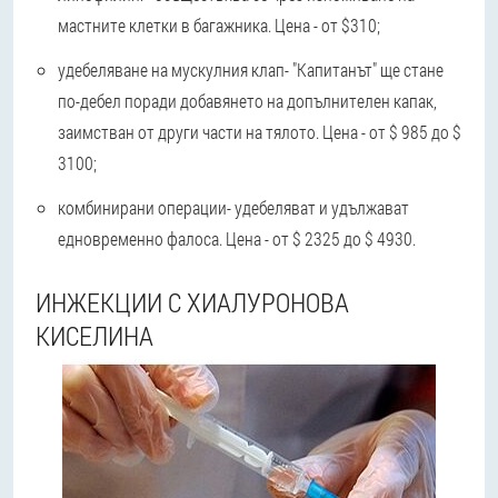
мастните клетки в багажника. Цена - от $310;
удебеляване на мускулния клап
- "Капитанът" ще стане
по-дебел поради добавянето на допълнителен капак,
заимстван от други части на тялото. Цена - от $ 985 до $
3100;
комбинирани операции
- удебеляват и удължават
едновременно фалоса. Цена - от $ 2325 до $ 4930.
ИНЖЕКЦИИ С ХИАЛУРОНОВА
КИСЕЛИНА