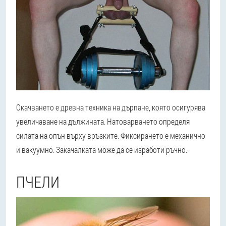
Окачването е древна техника на дърпане, която осигурява
увеличаване на дължината. Натоварването определя
силата на опън върху връзките. Фиксирането е механично
и вакуумно. Закачалката може да се изработи ръчно.
ПЧЕЛИ