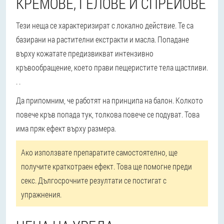
КРЕМОВЕ, ГЕЛОВЕ И СПРЕЙОВЕ
Тези неща се характеризират с локално действие. Те са
базирани на растителни екстракти и масла. Попадане
върху кожата
те предизвикват интензивно
кръвообращение, което прави пещеристите тела щастливи
.
. .
Да припомним, че работят на принципа на балон. Колкото
повече кръв попада тук, толкова повече се подуват. Това
има пряк ефект върху размера.
Ако използвате препаратите самостоятелно, ще
получите краткотраен ефект. Това ще помогне преди
секс. Дългосрочните резултати се постигат с
упражнения.