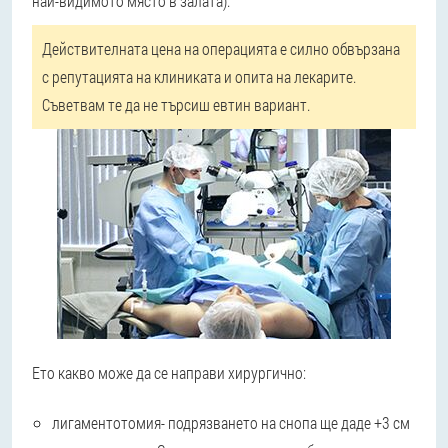
най-видимото място в залата).
Действителната цена на операцията е силно обвързана
с репутацията на клиниката и опита на лекарите.
Съветвам те да не търсиш евтин вариант.
Ето какво може да се направи хирургично:
лигаментотомия
- подрязването на снопа ще даде +3 см