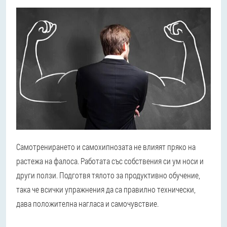
Самотренирането и самохипнозата не влияят пряко на
растежа на фалоса. Работата със собствения си ум носи и
други ползи. Подготвя тялото за продуктивно обучение,
така че всички упражнения да са правилно технически,
дава положителна нагласа и самочувствие.