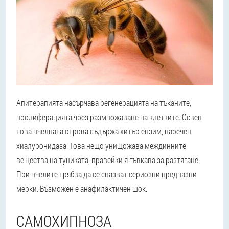
Апитерапията насърчава регенерацията на тъканите,
пролиферацията чрез размножаване на клетките. Освен
това пчелната отрова съдържа хитър ензим, наречен
хиалуронидаза. Това нещо унищожава междинните
вещества на туниката, правейки я гъвкава за разтягане.
При пчелите трябва да се спазват сериозни предпазни
мерки. Възможен е анафилактичен шок.
САМОХИПНОЗА