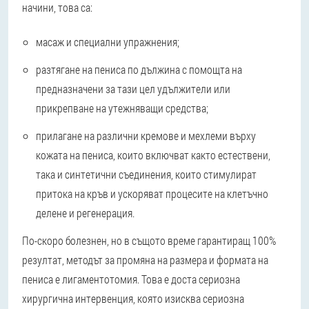
начини, това са:
масаж и специални упражнения;
разтягане на пениса по дължина с помощта на
предназначени за тази цел удължители или
прикрепване на утежняващи средства;
прилагане на различни кремове и мехлеми върху
кожата на пениса, които включват както естествени,
така и синтетични съединения, които стимулират
притока на кръв и ускоряват процесите на клетъчно
делене и регенерация.
По-скоро болезнен, но в същото време гарантиращ 100%
резултат, методът за промяна на размера и формата на
пениса е лигаментотомия. Това е доста сериозна
хирургична интервенция, която изисква сериозна