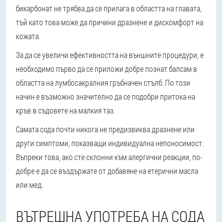
бикарбонат не трябва да се прилага в областта на главата,
тъй като това може да причини дразнене и дискомфорт на
кожата.
За да се увеличи ефективността на външните процедури, е
необходимо първо да се приложи добре познат балсам в
областта на лумбосакралния гръбначен стълб. По този
начин е възможно значително да се подобри притока на
кръв в съдовете на малкия таз.
Самата сода почти никога не предизвиква дразнене или
други симптоми, показващи индивидуална непоносимост.
Въпреки това, ако сте склонни към алергични реакции, по-
добре е да се въздържате от добавяне на етерични масла
или мед.
ВЪТРЕШНА УПОТРЕБА НА СОДА