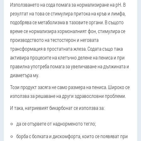
Използването на сода помага за нормализиране на pH. В
резултат на това се стимулира притока на кръв и лимфа,
подобрява се метаболизма в тазовите органи. В същото
време се нормализира хормоналният фон, стимулира се
производството на тестостерон и неговата
трансформация в простатната жлеза. Содата също така
активира процесите на клетъчно делене на пениса и при
правилна употреба помага за увеличаване на дължината и
диаметъра му.
Този продукт засяга не само размера на пениса. Широко се
използва за решаване на други здравословни проблеми.
И така, натриевият бикарбонат се използва за:
да се отървете от наднорменото тегло;
борба с болката и дискомфорта, които се появяват при