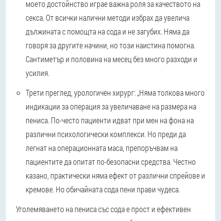
моето достойнство играе важна роля за качеството на
секса. От всички налични методи избрах да увелича
дължината с помощта на сода и не загубих. Няма да
говоря за другите начини, но този наистина помогна.
Сантиметър и половина на месец без много разходи и
усилия.
Трети преглед, урологичен хирург: „Няма толкова много
индикации за операция за увеличаване на размера на
пениса. По-често пациенти идват при мен на фона на
различни психологически комплекси. Но преди да
легнат на операционната маса, препоръчвам на
пациентите да опитат по-безопасни средства. Честно
казано, практически няма ефект от различни спрейове и
кремове. Но обичайната сода пени прави чудеса.
Уголемяването на пениса със сода е прост и ефективен