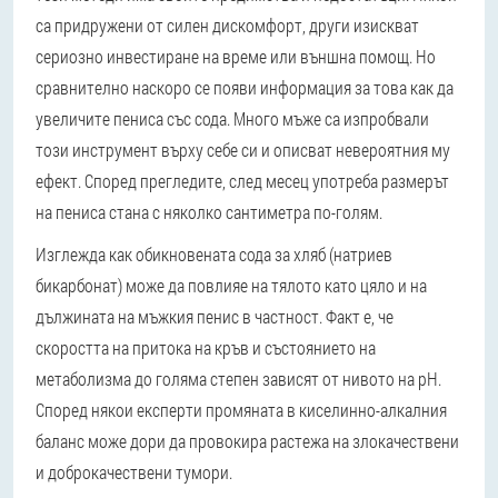
са придружени от силен дискомфорт, други изискват
сериозно инвестиране на време или външна помощ. Но
сравнително наскоро се появи информация за това как да
увеличите пениса със сода. Много мъже са изпробвали
този инструмент върху себе си и описват невероятния му
ефект. Според прегледите, след месец употреба размерът
на пениса стана с няколко сантиметра по-голям.
Изглежда как обикновената сода за хляб (натриев
бикарбонат) може да повлияе на тялото като цяло и на
дължината на мъжкия пенис в частност. Факт е, че
скоростта на притока на кръв и състоянието на
метаболизма до голяма степен зависят от нивото на pH.
Според някои експерти промяната в киселинно-алкалния
баланс може дори да провокира растежа на злокачествени
и доброкачествени тумори.