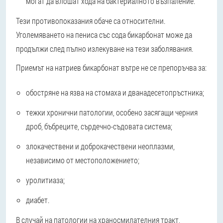
могат да влошат хода на бактериалното възпаление.
Тези противопоказания обаче са относителни.
Уголемяването на пениса със сода бикарбонат може да
продължи след пълно излекуване на тези заболявания.
Приемът на натриев бикарбонат вътре не се препоръчва за:
обостряне на язва на стомаха и дванадесетопръстника;
тежки хронични патологии, особено засягащи черния
дроб, бъбреците, сърдечно-съдовата система;
злокачествени и доброкачествени неоплазми,
независимо от местоположението;
уролитиаза;
диабет.
В случай на патологии на храносмилателния тракт,