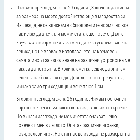
Първият преглед, мъж на 29 години: „Започнах да мисля
за размера на моето достойнство още в младостта си.
Изглежда, че се вписвам в общоприетите норми, но все
пак исках да впечатля момичетата още повече. Дълго
изучавах информацията за методите за уголемяване на
пениса, но не вярвах в използването на кремове и
самата мисъл за използване на различни устройства ме
накара да потръпна. В крайна сметка реших да опитам
рецепти на базата на сода. Доволен съм от резултата,
минаха само три седмици и вече плюс 1 см.
Вторият преглед, мъж на 25 години: „Нямам постоянен
партньор и сега съм, както се казва, в активно търсене.
Но винаги изглежда, че момичетата очакват нещо
повече от мен в леглото. Опитах различни играчки,
пози, ролеви игри. Но стигнах до извода, че размерът на