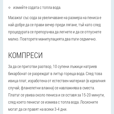
измийте содата с топла вода.
Масажът със сода за увеличаване на размера на пениса е
най-добре да се прави вечер преди лягане, тъй като след
процедурата се препоръчва да легнете и да се отпуснете
малко. Повторете манипулацията два пъти седмично.
КОМПРЕСИ
За да се приготви разтвор, 10 супени лъжици натриев
бикарбонат се разреждат в литър гореща вода. След това
ивица плат, изработена от естествен материал (в идеалния
случай, фланелетни влакна) се навлажнява в сместа.
Платът се увива около пениса и се оставя за 15-20 минути,
след което пенисът се измива с топла вода. Лосионите
могат да се правят на всеки 3-4 дни.