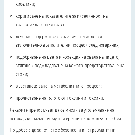
киселини;
коригиране на показателите за киселинност на
храносмилателния тракт;
лечение на дерматози с различна етиология,
включително възпалителни процеси след изгаряния;
подобряване на цвета и корекция на овала на лицето,
стягане и подмладяване на кожата, предотвратяване на
стрии;
възстановяване на метаболитните процеси;
прочистване на тялото от токсини и токсини.
Лекарите препоръчват да се мисли за уголемяване на
пениса, ако размерът му при ерекция е по-малък от 10 см.
По-добре е да започнете с безопасни и нетравматични