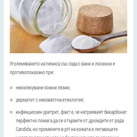
Уголемяването на пениса със сода с вани и лосиони е
противопоказано при:
неизлекувани кожни лезии;
дерматит с неизвестна етиология;
инфекциозен уретрит, факт е, че натриевият бикарбонат
перфектно помага да се отървете от дрождите от рода
Candida, но промените в pH на кожата и лигавиците