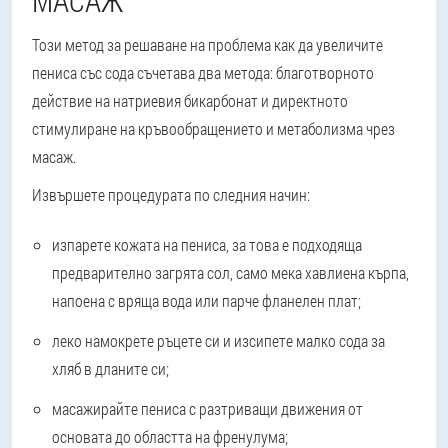
МАСАЖ
Този метод за решаване на проблема как да увеличите
пениса със сода съчетава два метода: благотворното
действие на натриевия бикарбонат и директното
стимулиране на кръвообращението и метаболизма чрез
масаж.
Извършете процедурата по следния начин:
изпарете кожата на пениса, за това е подходяща
предварително загрята сол, само мека хавлиена кърпа,
напоена с вряща вода или парче фланелен плат;
леко намокрете ръцете си и изсипете малко сода за
хляб в дланите си;
масажирайте пениса с разтриващи движения от
основата до областта на френулума;