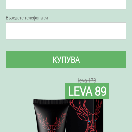
Въведете телефона си
КУПУВА
leva 178
LEVA 89