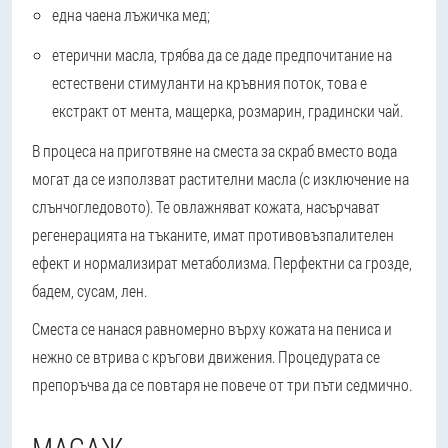
една чаена лъжичка мед;
етерични масла, трябва да се даде предпочитание на
естествени стимуланти на кръвния поток, това е
екстракт от мента, мащерка, розмарин, градински чай.
В процеса на приготвяне на сместа за скраб вместо вода
могат да се използват растителни масла (с изключение на
слънчогледовото). Те овлажняват кожата, насърчават
регенерацията на тъканите, имат противовъзпалителен
ефект и нормализират метаболизма. Перфектни са грозде,
бадем, сусам, лен.
Сместа се нанася равномерно върху кожата на пениса и
нежно се втрива с кръгови движения. Процедурата се
препоръчва да се повтаря не повече от три пъти седмично.