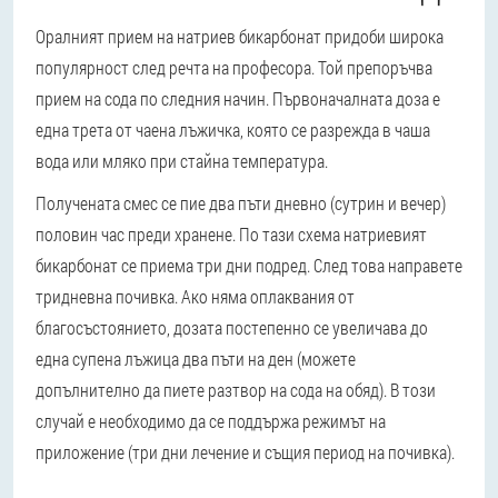
Оралният прием на натриев бикарбонат придоби широка
популярност след речта на професора. Той препоръчва
прием на сода по следния начин. Първоначалната доза е
една трета от чаена лъжичка, която се разрежда в чаша
вода или мляко при стайна температура.
Получената смес се пие два пъти дневно (сутрин и вечер)
половин час преди хранене. По тази схема натриевият
бикарбонат се приема три дни подред. След това направете
тридневна почивка. Ако няма оплаквания от
благосъстоянието, дозата постепенно се увеличава до
една супена лъжица два пъти на ден (можете
допълнително да пиете разтвор на сода на обяд). В този
случай е необходимо да се поддържа режимът на
приложение (три дни лечение и същия период на почивка).