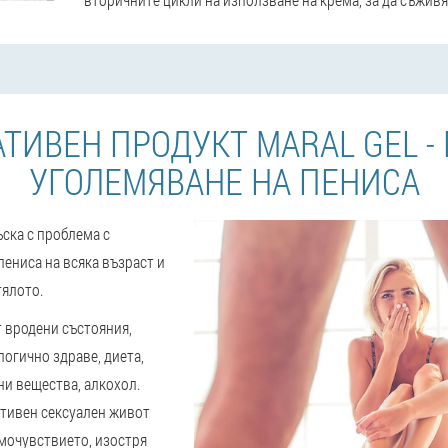
ТИВЕН ПРОДУКТ MARAL GEL - 
УГОЛЕМЯВАНЕ НА ПЕНИСА
ска с проблема с
ениса на всяка възраст и
тялото.
 вродени състояния,
огично здраве, диета,
ни вещества, алкохол.
тивен сексуален живот
амочувствието, изостря