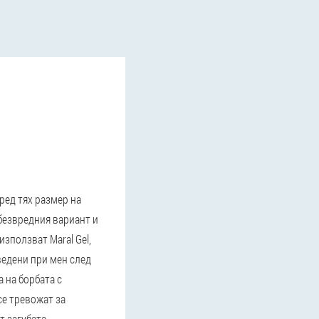
ред тях размер на
-безвредния вариант и
използват Maral Gel,
оведени при мен след
 на борбата с
се тревожат за
т загубата.