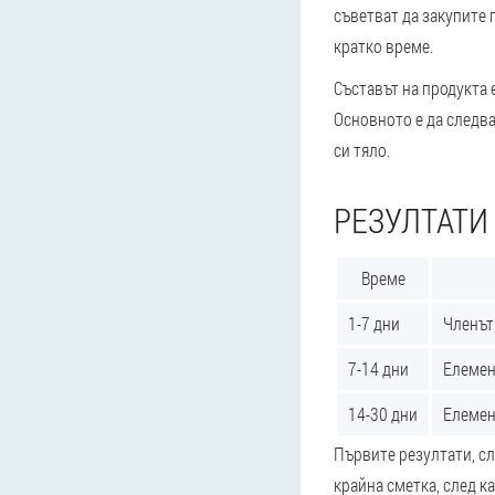
съветват да закупите 
кратко време.
Съставът на продукта 
Основното е да следва
си тяло.
РЕЗУЛТАТИ
Време
1-7 дни
Членът 
7-14 дни
Елемент
14-30 дни
Елемент
Първите резултати, сл
крайна сметка, след к