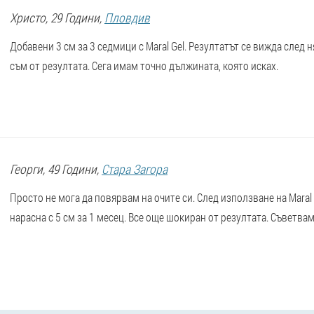
Христо
, 29 Години,
Пловдив
Добавени 3 см за 3 седмици с Maral Gel. Резултатът се вижда след 
съм от резултата. Сега имам точно дължината, която исках.
Георги
, 49 Години,
Стара Загора
Просто не мога да повярвам на очите си. След използване на Maral 
нарасна с 5 см за 1 месец. Все още шокиран от резултата. Съветвам