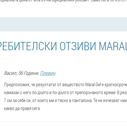
РЕБИТЕЛСКИ ОТЗИВИ MARAL
Васил
, 56 Години,
Плевен
Предположих, че резултатът от веществото Maral Gel е краткосроче
намазан с него по-дълго и по-дълго от препоръчаното време. В рез
7 см за себе си, от които ми е тясно в панталона. Те не изчезват н
какво да правя сега.