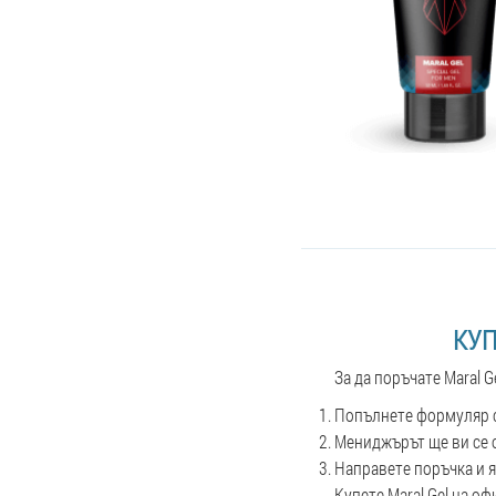
КУП
За да поръчате Maral G
Попълнете формуляр с
Мениджърът ще ви се о
Направете поръчка и я
Купете Maral Gel на оф