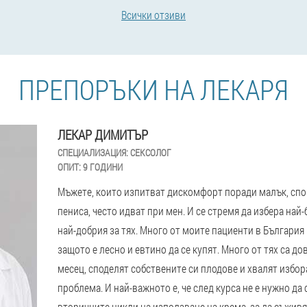
Всички отзиви
ПРЕПОРЪКИ НА ЛЕКАРЯ
ЛЕКАР ДИМИТЪР
СПЕЦИАЛИЗАЦИЯ:
СЕКСОЛОГ
ОПИТ:
9 ГОДИНИ
Мъжете, които изпитват дискомфорт поради малък, спо
пениса, често идват при мен. И се стремя да избера най
най-добрия за тях. Много от моите пациенти в България 
защото е лесно и евтино да се купят. Много от тях са д
месец, споделят собствените си плодове и хвалят избора
проблема. И най-важното е, че след курса не е нужно да 
вторичните цикли на използване на крема, за да съживя