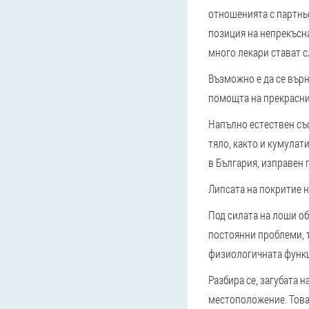
отношенията с партнь
позиция на непрекъсна
много лекари стават с
Възможно е да се върн
помощта на прекрасн
Напълно естествен съ
тяло, както и кумула
в България, изправен 
Липсата на покритие н
Под силата на лоши об
постоянни проблеми, т
физиологичната функц
Разбира се, загубата 
местоположение. Това 