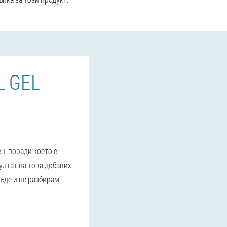
 GEL
н, поради което е
ултат на това добавих
икъде и не разбирам