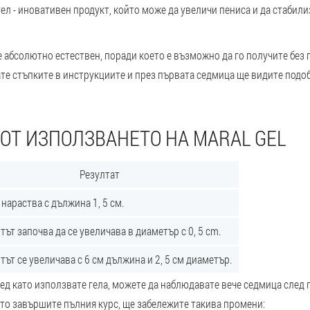
гел - иновативен продукт, който може да увеличи пениса и да стабил
е абсолютно естествен, поради което е възможно да го получите без 
те стъпките в инструкциите и през първата седмица ще видите подо
 ОТ ИЗПОЛЗВАНЕТО НА MARAL GEL
Резултат
нараства с дължина 1, 5 см.
ът започва да се увеличава в диаметър с 0, 5 cm.
ът се увеличава с 6 см дължина и 2, 5 см диаметър.
ед като използвате гела, можете да наблюдавате вече седмица след 
ато завършите пълния курс, ще забележите такива промени: