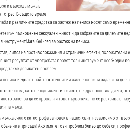
ора и въвежда мъжа в
т стрес. В същото време
лаби и различните средства за растеж на пениса носят само временн
ете към пълноценен сексуален живот и да забравите за дилемите ве
ия инструмент
Maral Gel - гел за растеж на пениса.
став, липса на противопоказания и странични ефекти, положителни 
тивният резултат от употребата правят този инструмент необходим п
пред такъв деликатен проблем.
а пениса е една от най-трогателните и жизненоважни задачи на дне
стоятелства, като неподвижен тип живот, нездравословна диета, ог
ялото започва да се проваля и това първоначално се разкрива в на
ия на мъжа.
на мъжка сила е катастрофа за човек в нашия свят, независимо от въз
обаче не е присъда! Ако имате този проблем близо до себе си, проф