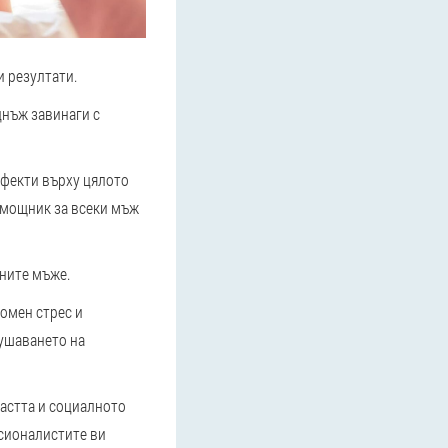
и резултати.
днъж завинаги с
ефекти върху цялото
омощник за всеки мъж
шните мъже.
ромен стрес и
рушаването на
растта и социалното
есионалистите ви