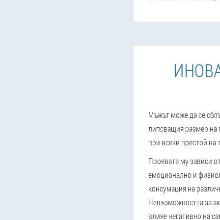
ИНОВА
Мъжът може да се сблъ
липсващия размер на п
при всеки престой на 
Проявата му зависи от
емоционално и физиол
консумация на различ
Невъзможността за ак
влияе негативно на с