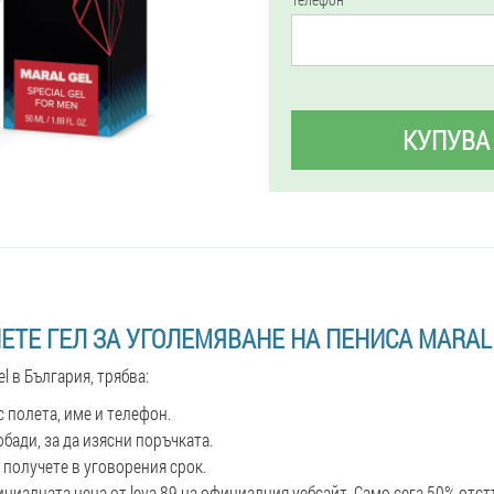
КУПУВА
ЕТЕ ГЕЛ ЗА УГОЛЕМЯВАНЕ НА ПЕНИСА MARAL
el в България, трябва:
 полета, име и телефон.
бади, за да изясни поръчката.
 получете в уговорения срок.
ициалната цена от leva 89 на официалния уебсайт. Само сега 50% отст