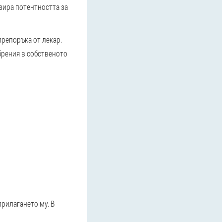
изира потентността за
препоръка от лекар.
брения в собственото
прилагането му. В