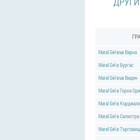
ДРУГИ
ГР
Maral Gel във Варна
Maral Gel в Бургас
Maral Gel във Видин
Maral Gel в Горна О
Maral Gel в Кърджал
Maral Gel в Силистра
Maral Gel в Търгови