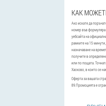
КАК МОЖЕТЕ
Ако искате да поръчат
номер във формуляра з
уебсайта на официални
рамките на 15 минути,
назначаване на времет
получите в определено
или по пощата. Точнат
Хасково, в които се н
Оферта за вашата стран
89.
Промоцията е огран