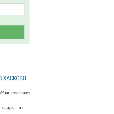
В ХАСКОВО
a 89 на официалния
 формуляра за