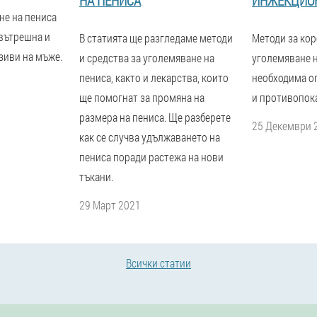
НА ПЕНИСА
ИНЖЕКЦИО
не на пениса
 вътрешна и
В статията ще разгледаме методи
Методи за кор
зиви на мъже.
и средства за уголемяване на
уголемяване н
пениса, както и лекарства, които
необходима о
ще помогнат за промяна на
и противопока
размера на пениса. Ще разберете
25 Декември 
как се случва удължаването на
пениса поради растежа на нови
тъкани.
29 Март 2021
Всички статии