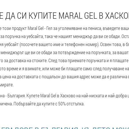
 ДА СИ КУПИТЕ MARAL GEL В ХАСК
е този продукт Maral Gel - Гел за уголемяване на пениса, въведете ва
а поръчка на уебсайта, така че нашият мениджър да ви се обади. Ост
я уебсайт (посочете вашето име и телефонен номер). Освен това, в б
 мениджърът ще ви се обади за потвърждение на поръчката, за вашат
о за доставка на стоките. След това приемате поръчката и я плащате 
то време и я взимате, или може би плащате само след получаване на
а цена на доставката с пощальон до вашия адрес може да е различна 
амирате.
а - България. Купете Maral Gel в Хасково на най-ниската и най-добра ц
ичена. Побързайте да купите с 50% отстъпка.