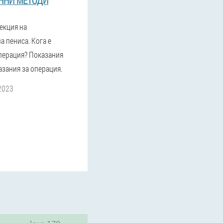
ННИ МЕТОДИ
екция на
а пениса. Кога е
перация? Показания
зания за операция.
2023