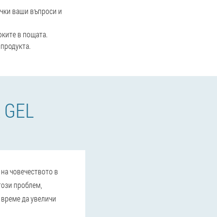
ички ваши въпроси и
оките в пощата.
 продукта.
 GEL
 на човечеството в
този проблем,
о време да увеличи