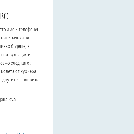
ОВО
шето име и телефонен
авяте заявка на
лизко бъдеще, в
а консултация и
само след като я
 колета от куриера
в другите градове на
ена leva