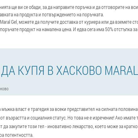
ята ще ви се обади, за да направите поръчка и да отговорите на вс
авката на продукта и потвърждението на поръчката.
 Maral Gel, можете да получите доставка от куриера или да вземете ст
оръчате продукт на намалена цена. И едва сега има 50% отстъпка за
 ДА КУПЯ В ХАСКОВО MARAL
сково
на мъжка власт е трагедия за всеки представител на силната половина
от възрастта и социалния статус. Но това не е изречение! Ако имате 
т да закупите този гел - иновативно лекарство, което може за кратк
ра потентността.