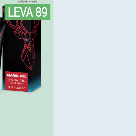
leva 178
LEVA 89