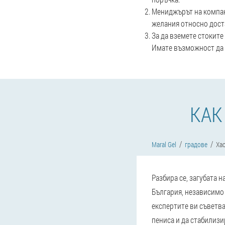
Мениджърът на компани
желания относно дост
За да вземете стоките
Имате възможност да п
КАК
Maral Gel
градове
Ха
Разбира се, загубата 
България, независимо 
експертите ви съветва
пениса и да стабилизи