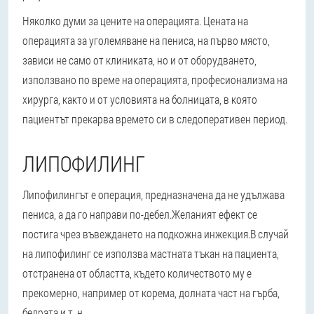
Няколко думи за цените на операцията. Цената на
операцията за уголемяване на пениса, на първо място,
зависи не само от клиниката, но и от оборудването,
използвано по време на операцията, професионализма на
хирурга, както и от условията на болницата, в която
пациентът прекарва времето си в следоперативен период.
ЛИПОФИЛИНГ
Липофилингът е операция, предназначена да не удължава
пениса, а да го направи по-дебел.
Желаният ефект се
постига чрез въвеждането на подкожна инжекция.
В случай
на липофилинг се използва мастната тъкан на пациента,
отстранена от областта, където количеството му е
прекомерно, например от корема, долната част на гърба,
бедрата и т. н.