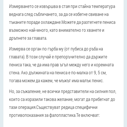
Измерването се извършва в стая при стайна температура
веднага след събличането, за да се избегне свиване на
тъканите поради охлаждане.
Можете да разтегнете пениса
възможно най-много, като внимателно го хванете и
дръпнете за главата.
Измерва се орган по гърба му (от пубиса до ръба на
главата). В този случай е препоръчително да държите
пениса така, че да има прав ъгъл между него и коремната
стена. Ако дължината на пениса е по-малка от 9, 5 см,
тогава можем да кажем, че мъжът има малък пенис.
Но, за съжаление, не всички представители на силния пол,
които са изразили такова желание, могат да прибегнат до
тази операция.
Съществуват редица специфични
противопоказания за фалопластика.
Те включват: