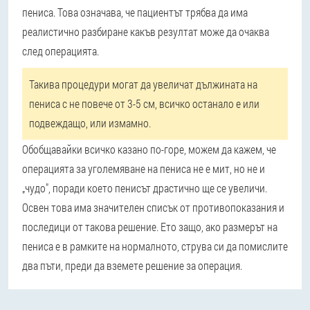
пениса. Това означава, че пациентът трябва да има
реалистично разбиране какъв резултат може да очаква
след операцията.
Такива процедури могат да увеличат дължината на
пениса с не повече от 3-5 см, всичко останало е или
подвеждащо, или измамно.
Обобщавайки всичко казано по-горе, можем да кажем, че
операцията за уголемяване на пениса не е мит, но не и
„чудо", поради което пенисът драстично ще се увеличи.
Освен това има значителен списък от противопоказания и
последици от такова решение. Ето защо, ако размерът на
пениса е в рамките на нормалното, струва си да помислите
два пъти, преди да вземете решение за операция.