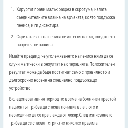
Хирургът прави малък разрез в скротума, излага
съединителните влакна на връзката, която поддържа
пениса, и ги дисектира.
Скритата част на пениса се изтегля навън, след което
разрезът се зашива.
Имайте предвид, че уголемяването на пениса няма да се
случи магически в резултат на операцията. Положителен
резултат може да бъде постигнат само с правилното и
дългосрочно носене на специално поддържащо
устройство.
В следоперативния период по време на болничен престой
пациентът трябва да спазва почивка в леглото и
периодично да се преглежда от лекар.
След изписването
трябва да се спазват стриктно няколко правила: