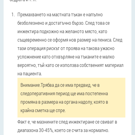
Премахването на мастната тъкан е напълно
безболезнено и достатъчно бързо. След това се
инжектира подкожно на желаното място, като
същевременно се оформя нов размер на пениса. След
тази операция рискът от проява на такова ужасно
усложнение като отхвърляне на тъканите е малко
вероятно, тъй като се използва собственият материал
на пациента.
Внимание.
Трябва да се има предвид, че в
следоперативния период ще има постепенна
промяна в размера на органа надолу, която в
крайна сметка ще спре.
Факт е, че мазнините след инжектиране се свиват в
диапазона 30-45%, което се счита за нормално.