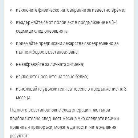
изключете физическо натоварване за известно време;
въздържайте се от полов акт в продължение на 3-4
седмици след операцията;
приемайте предписани лекарства своевременно за
пълно и бързо възстановяване;
не забравяйте за личната хигиена;
изключете носенето на тясно бельо;
използвайте удължителя за носене в продължение на 3
месеца.
Пълното възстановяване след операция настъпва
приблизително след шест месеца.
Ако следвате всички
правила и препоръки, можете да постигнете желания
резултат.