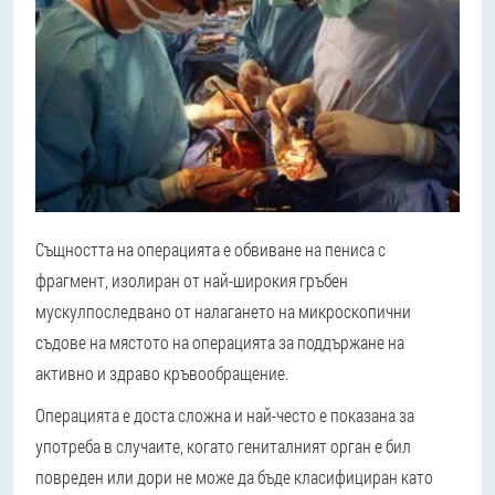
Същността на операцията е обвиване на пениса с
фрагмент, изолиран от най-широкия гръбен
мускул
последвано от налагането на микроскопични
съдове на мястото на операцията за поддържане на
активно и здраво кръвообращение.
Операцията е доста сложна и най-често е показана за
употреба в случаите, когато гениталният орган е бил
повреден или дори не може да бъде класифициран като