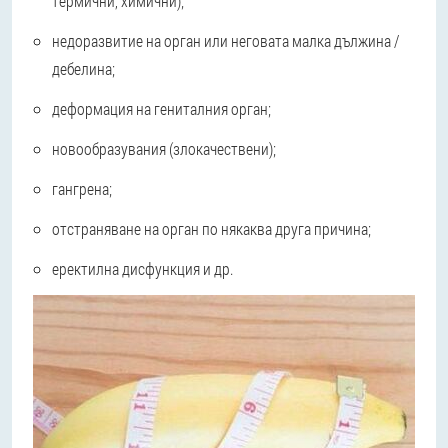
термични, химични);
недоразвитие на орган или неговата малка дължина /
дебелина;
деформация на гениталния орган;
новообразувания (злокачествени);
гангрена;
отстраняване на орган по някаква друга причина;
еректилна дисфункция и др.