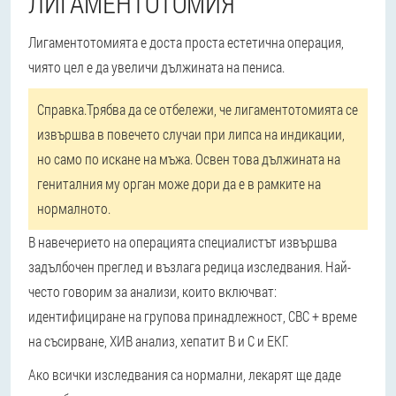
ЛИГАМЕНТОТОМИЯ
Лигаментотомията е доста проста естетична операция,
чиято цел е да увеличи дължината на пениса.
Справка.
Трябва да се отбележи, че лигаментотомията се
извършва в повечето случаи при липса на индикации,
но само по искане на мъжа. Освен това дължината на
гениталния му орган може дори да е в рамките на
нормалното.
В навечерието на операцията специалистът извършва
задълбочен преглед и възлага редица изследвания. Най-
често говорим за анализи, които включват:
идентифициране на групова принадлежност, CBC + време
на съсирване, ХИВ анализ, хепатит В и С и ЕКГ.
Ако всички изследвания са нормални, лекарят ще даде