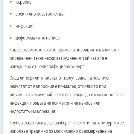
кървене;
еректилно разстройство;
инфекция;
деформация на пениса.
Това е възможно, ако по време на операцията възникнат
определени технически затруднения, тъй като тя е
извършена от неквалифициран хирург.
След липофилинг рискът от получаване на различен
резултат от въпросния е по-малък, отколкото при
лигаментотомия
и най-често се свежда до възможността за
инфекция, появата на асиметрия на пениса или
недостатъчна корекция.
Трябва също така да се разбере, че естетичната хирургия се
използва предимно за максимално оразмеряване на