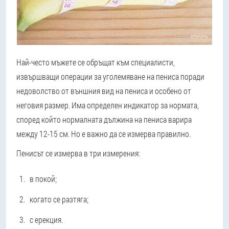
Най-често мъжете се обръщат към специалисти,
извършващи операции за уголемяване на пениса поради
недоволство от външния вид на пениса и особено от
неговия размер. Има определен индикатор за нормата,
според който нормалната дължина на пениса варира
между 12-15 см. Но е важно да се измерва правилно.
Пенисът се измерва в три измерения:
в покой;
когато се разтяга;
с ерекция.