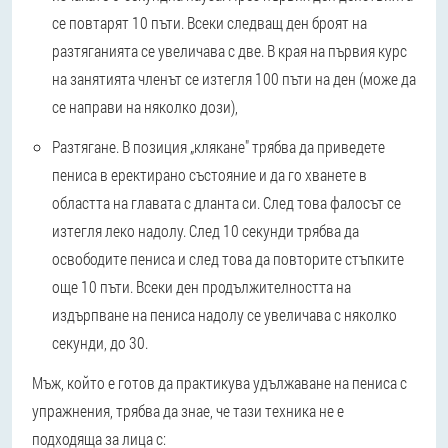
се повтарят 10 пъти. Всеки следващ ден броят на
разтяганията се увеличава с две. В края на първия курс
на занятията членът се изтегля 100 пъти на ден (може да
се направи на няколко дози),
Разтягане. В позиция „клякане" трябва да приведете
пениса в еректирано състояние и да го хванете в
областта на главата с дланта си. След това фалосът се
изтегля леко надолу. След 10 секунди трябва да
освободите пениса и след това да повторите стъпките
още 10 пъти. Всеки ден продължителността на
издърпване на пениса надолу се увеличава с няколко
секунди, до 30.
Мъж, който е готов да практикува удължаване на пениса с
упражнения, трябва да знае, че тази техника не е
подходяща за лица с: