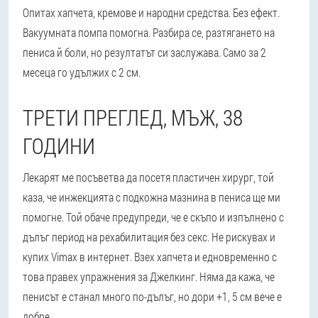
Опитах хапчета, кремове и народни средства. Без ефект.
Вакуумната помпа помогна. Разбира се, разтягането на
пениса й боли, но резултатът си заслужава. Само за 2
месеца го удължих с 2 см.
ТРЕТИ ПРЕГЛЕД, МЪЖ, 38
ГОДИНИ
Лекарят ме посъветва да посетя пластичен хирург, той
каза, че инжекцията с подкожна мазнина в пениса ще ми
помогне. Той обаче предупреди, че е скъпо и изпълнено с
дълъг период на рехабилитация без секс. Не рискувах и
купих Vimax в интернет. Взех хапчета и едновременно с
това правех упражнения за Джелкинг. Няма да кажа, че
пенисът е станал много по-дълъг, но дори +1, 5 см вече е
добре.