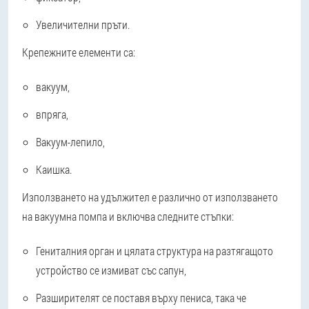
Увеличителни пръти.
Крепежните елементи са:
вакуум,
впряга,
Вакуум-лепило,
Каишка.
Използването на удължител е различно от използването
на вакуумна помпа и включва следните стъпки:
Гениталния орган и цялата структура на разтягащото
устройство се измиват със сапун,
Разширителят се поставя върху пениса, така че