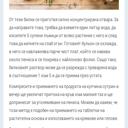
От тези билки се приготвя силно концентрирана отвара. За
да направите това, трябва да вземете един литър вода, да
изсипете 5 супени лъжици от всяко растение с него и след
това да кипнете на слаб огън. Готовият бульон се охлажда,
в него се навлажнява парче чист плат, който се навива
около пениса и се покрива с найлоново фолио. Също така,
билковият разтвор може да се разрежда с преварена вода
в съотношение 1 към 5 и да се приема през устата.
Компресите и приемането на продукта на купчина сутрин и
вечер ще увеличат притока на кръв към малкия таз и ще
допринесат за уголемяване на пениса. Можем да кажем, че
този метод е подобен на приемането на таблетки на
растителна основа и използването на кремове или гелове.