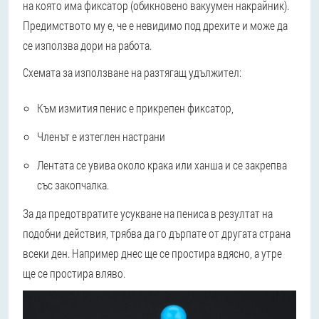
на която има фиксатор (обикновено вакуумен накрайник).
Предимството му е, че е невидимо под дрехите и може да
се използва дори на работа.
Схемата за използване на разтягащ удължител:
Към измития пенис е прикрепен фиксатор,
Членът е изтеглен настрани
Лентата се увива около крака или ханша и се закрепва
със закопчалка.
За да предотвратите усукване на пениса в резултат на
подобни действия, трябва да го дърпате от другата страна
всеки ден. Например днес ще се простира вдясно, а утре
ще се простира вляво.