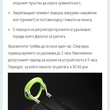
опорният пръстен да опре в срамната кост,
Закрепващият елемент (каишка, вакуумен накрайник
или турникет) се поставя върху главата на пениса,
С помощта на регулатори пръчките се удължават,
поради което фалосът се разтяга.
Удължителът трябва да се носи един час. След една
седмица времето се удължава до 2 часа. Максимално
допустимият период на носене на устройството е 3 часа.
Периодът, за който пенисът се разтяга, е 30-45 дни.