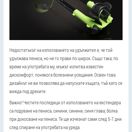
Недостатъкът на използването на удължител е, че той
удължава пениса, но не го прави по-широк. Също така, по
време на употребата му, мъжът изпитва известен
дискомфорт, понякога болезнени усещания. Освен това
дизайнът не ви позволява да напускате къщата, тъй като се
вижда под дрехите.
Важно! Честите последици от използването на екстендера
са подуване на пениса, синини, синини, синя глава, болка
при докосване на пениса. Те ще изчезнат сами след 5-7 дни
след спиране на употребата на уреда.