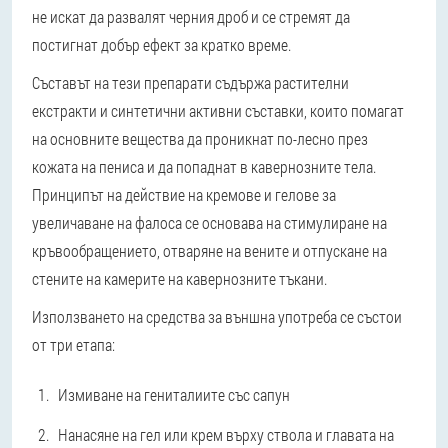
не искат да развалят черния дроб и се стремят да
постигнат добър ефект за кратко време.
Съставът на тези препарати съдържа растителни
екстракти и синтетични активни съставки, които помагат
на основните вещества да проникнат по-лесно през
кожата на пениса и да попаднат в кавернозните тела.
Принципът на действие на кремове и гелове за
увеличаване на фалоса се основава на стимулиране на
кръвообращението, отваряне на вените и отпускане на
стените на камерите на кавернозните тъкани.
Използването на средства за външна употреба се състои
от три етапа:
Измиване на гениталиите със сапун
Нанасяне на гел или крем върху ствола и главата на