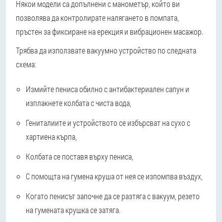
Някои модели са допълнени с манометър, който ви
позволява да контролирате налягането в помпата,
пръстен за фиксиране на ерекция и вибрационен масажор.
Трябва да използвате вакуумно устройство по следната
схема:
Измийте пениса обилно с антибактериален сапун и
изплакнете колбата с чиста вода,
Гениталиите и устройството се избърсват на сухо с
хартиена кърпа,
Колбата се поставя върху пениса,
С помощта на гумена круша от нея се изпомпва въздух,
Когато пенисът започне да се разтяга с вакуум, резето
на гумената крушка се затяга.