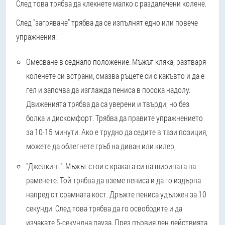
След това трябва да клекнете малко с раздалечени колене.
След "загряване" трябва да се изпълнят едно или повече
упражнения:
Омесване в седнало положение. Мъжът кляка, разтваря
коленете си встрани, смазва ръцете си с какъвто и да е
гел и започва да изглажда пениса в посока надолу.
Движенията трябва да са уверени и твърди, но без
болка и дискомфорт. Трябва да правите упражнението
за 10-15 минути. Ако е трудно да седите в тази позиция,
можете да облегнете гръб на диван или килер,
"Джелкинг". Мъжът стои с краката си на ширината на
раменете. Той трябва да вземе пениса и да го издърпа
напред от срамната кост. Дръжте пениса удължен за 10
секунди. След това трябва да го освободите и да
изчакате 5-секундна пауза. През първия ден действията