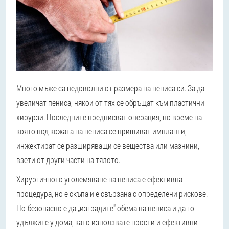
Много мъже са недоволни от размера на пениса си. За да
увеличат пениса, някои от тях се обръщат към пластични
хирурзи. Последните предписват операция, по време на
която под кожата на пениса се пришиват импланти,
инжектират се разширяващи се вещества или мазнини,
взети от други части на тялото.
Хирургичното уголемяване на пениса е ефективна
процедура, но е скъпа и е свързана с определени рискове.
По-безопасно е да „изградите" обема на пениса и да го
удължите у дома, като използвате прости и ефективни