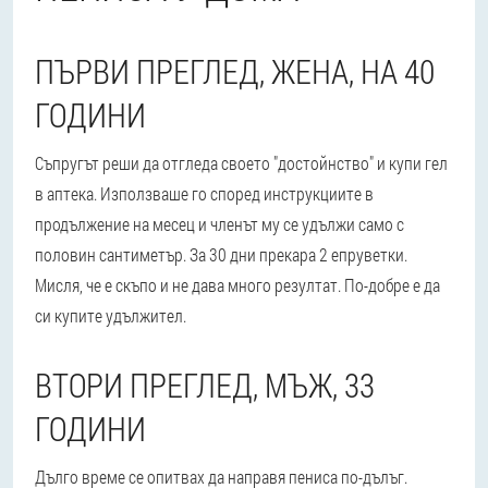
ПЪРВИ ПРЕГЛЕД, ЖЕНА, НА 40
ГОДИНИ
Съпругът реши да отгледа своето "достойнство" и купи гел
в аптека. Използваше го според инструкциите в
продължение на месец и членът му се удължи само с
половин сантиметър. За 30 дни прекара 2 епруветки.
Мисля, че е скъпо и не дава много резултат. По-добре е да
си купите удължител.
ВТОРИ ПРЕГЛЕД, МЪЖ, 33
ГОДИНИ
Дълго време се опитвах да направя пениса по-дълъг.